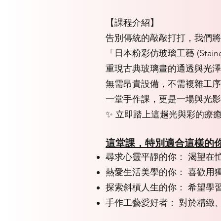
【課程介紹】
告別傳統的敲敲打打，我們將
「日本粉彩仿玻璃工藝 (Stai
重現古典玻璃畫的通透與光澤
無需昂貴設備，不需複雜工序
一堂手作課，更是一場與光影
✨ 立即踏上這趟光與彩的療癒
這堂課，特別適合這樣的
尋求心靈平靜的你： 渴望在
熱愛生活美學的你： 喜歡用
探索斜槓人生的你： 希望學
手作工藝愛好者： 對於精緻