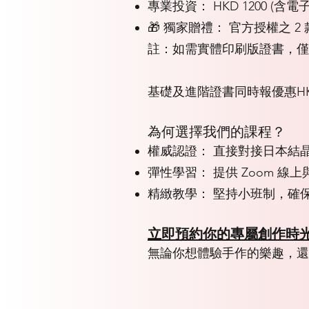
專業投資： HKD 1200 (含電
🎁 獨家贈禮： 官方授權之
註：如需實體印刷版證書，僅需加
基礎及進階證書同時報優惠HKD
為何選擇我們的課程？
權威認證： 直接對接日本結
彈性學習： 提供 Zoom 
精緻教學： 堅持小班制，確
立即預約你的專屬創作時
無論你想體驗手作的樂趣，還