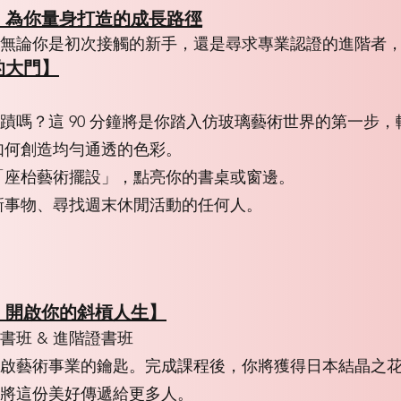
，為你量身打造的成長路徑
無論你是初次接觸的新手，還是尋求專業認證的進階者
的大門】
蹟嗎？這 90 分鐘將是你踏入仿玻璃藝術世界的第一步
如何創造均勻通透的色彩。
「座枱藝術擺設」，點亮你的書桌或窗邊。
新事物、尋找週末休閒活動的任何人。
，開啟你的斜槓人生】
班 & 進階證書班
啟藝術事業的鑰匙。完成課程後，你將獲得日本結晶之
將這份美好傳遞給更多人。