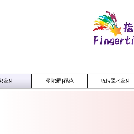
彩藝術
曼陀羅|禪繞
酒精墨水藝術