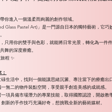
帶你進入一個溫柔而絢麗的創作領域。
ned Glass Pastel Art)」是一門源自日本的獨特藝
。
，只用你的雙手與色彩，就能將日常光景，轉化為一件
共舞的深度療癒。
旅程 ✨
你：
忙碌生活中，找到一個能讓思緒沉澱、專注當下的療癒出
獨一無二的物件裝點空間，享受親手創造美感的成就感。
習一項具備市場潛力的專業技能，取得國際認證，開啟教
、創新的手作技巧充滿好奇，想挑戰全新的藝術媒材。