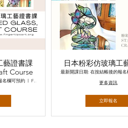
工藝證書課
日本粉彩仿玻璃工
aft Course
最新開課日期: 在按結帳後的報
報名欄可預約
Fingertips art
更多資訊
立即報名