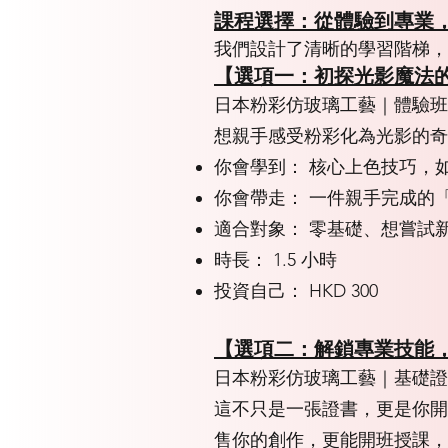
課程選擇：從體驗到專業
我們設計了清晰的學習階梯，
【選項一：初探光影魔法
日本粉彩仿玻璃工藝｜體驗班
想親手感受粉彩化為光影的奇
你會學到： 核心上色技巧，
你會帶走： 一件親手完成的
適合對象： 零基礎、想嘗試
時長： 1.5 小時
投資自己： HKD 300
【選項二：解鎖專業技能
日本粉彩仿玻璃工藝｜基礎證書
這不只是一張證書，更是你開
售你的創作，更能開班授課，