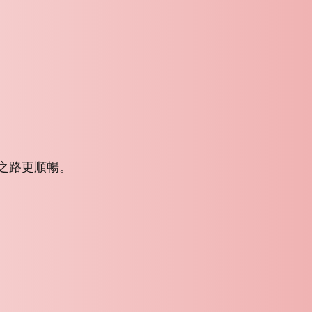
。
學之路更順暢。
。