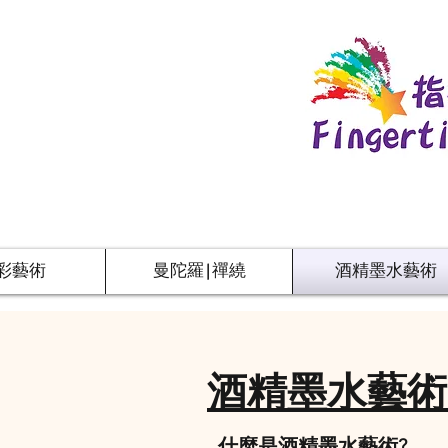
彩藝術
曼陀羅|禪繞
酒精墨水藝術
酒精墨水藝術應
什麼是酒精墨水藝術? ​