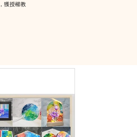
書，獲授權教