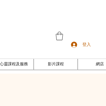
登入
心靈課程及服務
影片課程
網店