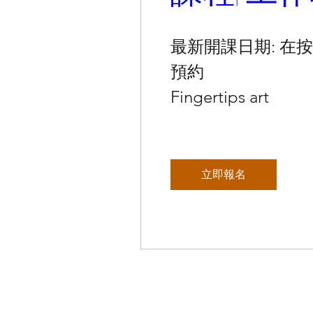
最新開課日期: 在
預約
Fingertips art
立即報名