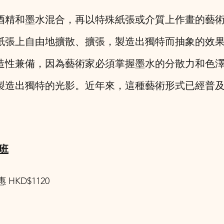
酒精和墨水混合，再以特殊紙張或介質上作畫的藝
紙張上自由地擴散、擴張，製造出獨特而抽象的效
造性兼備，因為藝術家必須掌握墨水的分散力和色
製造出獨特的光影。近年來，這種藝術形式已經普
班
HKD$1120