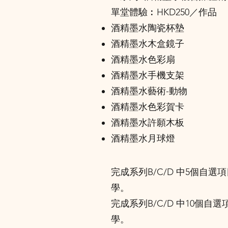
單堂體驗︰HKD250／作品
酒精墨水陶瓷杯墊
酒精墨水木盒鏡子
酒精墨水色彩扇
酒精墨水手機支架
酒精墨水藝術-動物
酒精墨水色彩賀卡
酒精墨水許願木板
酒精墨水月球燈
完成系列B/C/D 中5個自
學。
完成系列B/C/D 中10個
學。