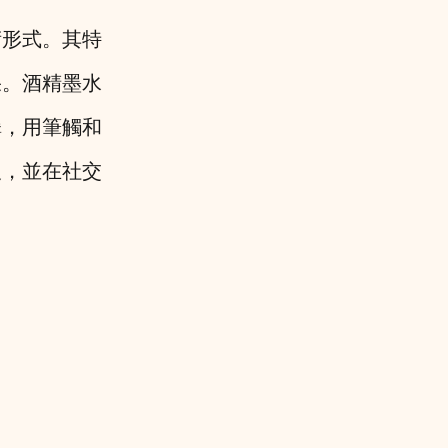
術形式。其特
果。酒精墨水
澤，用筆觸和
及，並在社交