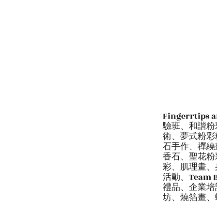
Fingerr
驗班、和諧粉
術、夢式粉彩
石手作、禪繞
香石、聖花粉
彩、肌理畫、身
活動、Team
禮品、企業培
坊、燒箔畫、螺鈿