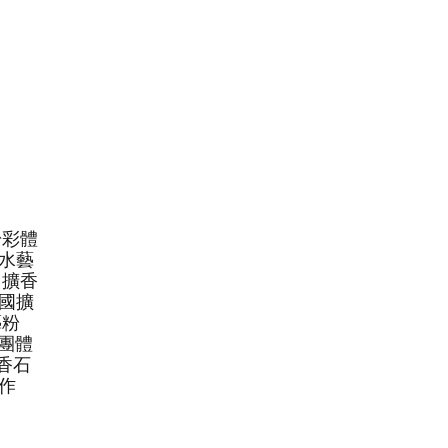
粉彩體
水藝
、擴香
國擴
藝粉
、團體
擴香石
作