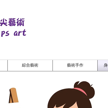
綜合藝術
藝術手作
身