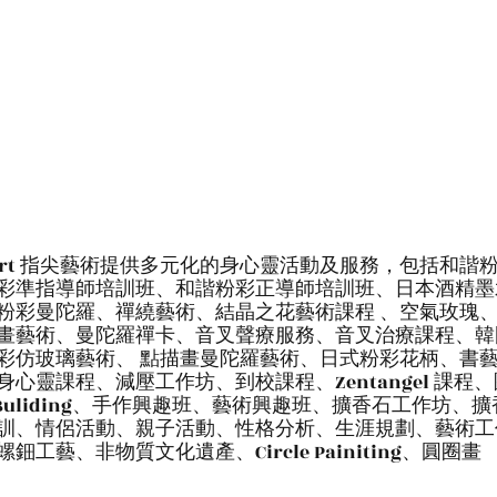
tips art 指尖藝術提供多元化的身心靈活動及服務，包括和諧
彩準指導師培訓班、和諧粉彩正導師培訓班、日本酒精墨
粉彩曼陀羅、禪繞藝術、結晶之花藝術課程 、空氣玫瑰
畫藝術、曼陀羅禪卡、音叉聲療服務、音叉治療課程、韓
彩仿玻璃藝術、 點描畫曼陀羅藝術、日式粉彩花柄、書
心靈課程、減壓工作坊、到校課程、Zentangel 課程
 Buliding、手作興趣班、藝術興趣班、擴香石工作坊、
訓、情侶活動、親子活動、性格分析、生涯規劃、藝術工
工藝、非物質文化遺產、Circle Painiting、圓圈畫