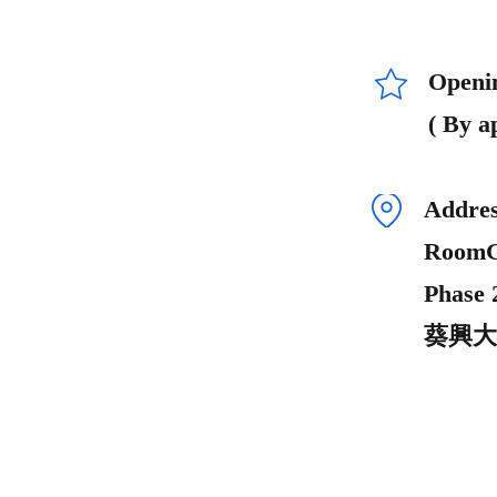
Openi
( By a
Addres
RoomG1
Phase 
葵興大