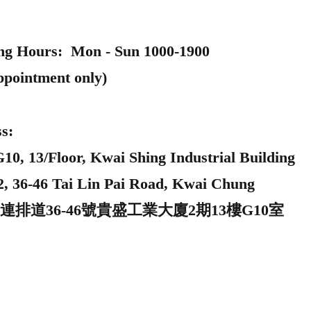
ng Hours: Mon - Sun 1000-1900
ppointment only)
s:
0, 13/Floor, Kwai Shing Industrial Building
2, 36-46 Tai Lin Pai Road, Kwai Chung
連排道36-46號貴盛工業大廈2期13樓G10室