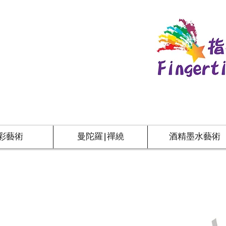
彩藝術
曼陀羅|禪繞
酒精墨水藝術