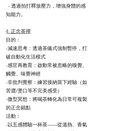
- 透過拍打釋放壓力，增強身體的感
知能力。
4. 正念茶禪
目的：
-減速思考：透過茶儀式強制暫停，打
破自動化生活模式
-感官再教育：啟動常被忽略的嗅覺、
觸覺、味覺神經
-非批判覺察：練習接納當下經驗（如
苦澀/燙口等不完美感受）
-微型冥想：將喝茶轉化為日常可複製
的正念錨點
活動：
-以五感體驗一杯茶——從溫熱、香氣