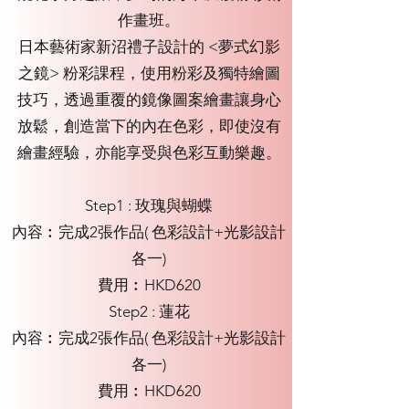
作畫班。
日本藝術家新沼禮子設計的 <夢式幻影
之鏡> 粉彩課程，使用粉彩及獨特繪圖
技巧，透過重覆的鏡像圖案繪畫讓身心
放鬆，創造當下的內在色彩，即使沒有
繪畫經驗，亦能享受與色彩互動樂趣。
Step1 : 玫瑰與蝴蝶
內容︰完成2張作品( 色彩設計+光影設計
各一)
費用︰HKD620
Step2 : 蓮花
內容︰完成2張作品( 色彩設計+光影設計
各一)
費用︰HKD620