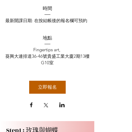
時間
最新開課日期: 在按結帳後的報名欄可預約  
地點
Fingertips art
, 
葵興大連排道36-46號貴盛工業大廈2期13樓
G10室
立即報名
Step1 : 玫瑰與蝴蝶