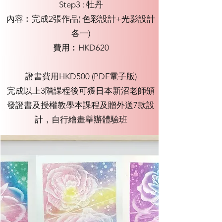
Step3 : 牡丹
內容︰完成2張作品( 色彩設計+光影設計
各一)
費用︰HKD620
證書費用HKD500 (PDF電子版)
完成以上3階課程後可獲日本新沼老師頒
發證書及授權教學本課程及贈外送7款設
計，自行繪畫舉辦體驗班