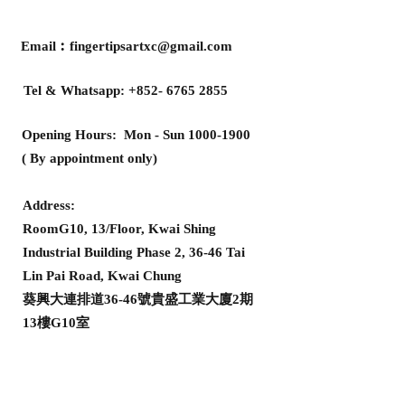
Email︰
fingertipsartxc@gmail.com
Tel & Whatsapp:
+852- 6765 2855
Opening Hours: Mon - Sun
1000-1900
( By appointment only)
Address:
RoomG10, 13/Floor, Kwai Shing
Industrial Building Phase 2, 36-46 Tai
Lin Pai Road, Kwai Chung
葵興大連排道36-46號貴盛工業大廈2期
13樓G10室