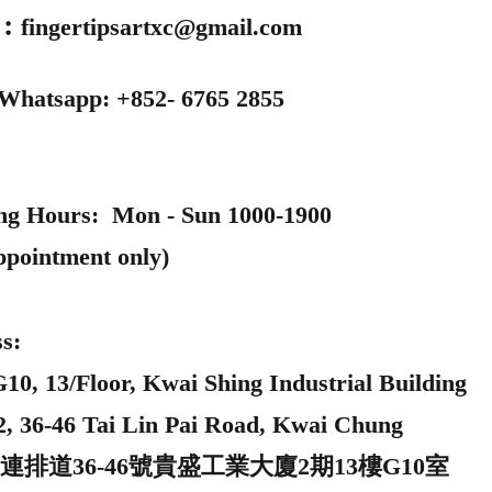
l︰
fingertipsartxc@gmail.com
 Whatsapp: +852- 6765 2855
ng Hours: Mon - Sun 1000-1900
ppointment only)
s:
0, 13/Floor, Kwai Shing Industrial Building
2, 36-46 Tai Lin Pai Road, Kwai Chung
連排道36-46號貴盛工業大廈2期13樓G10室