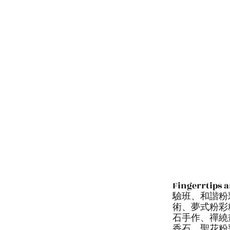
Fingerr
驗班、和諧粉
術、夢式粉彩
石手作、禪繞
香石、聖花粉