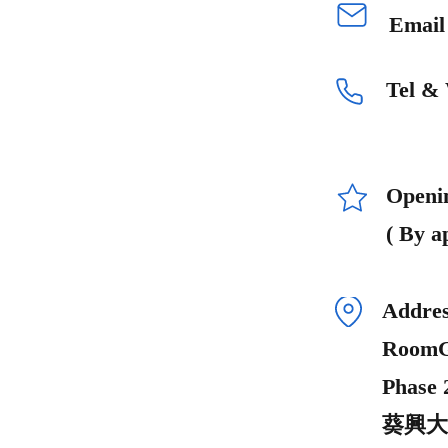
Emai
Tel &
Openi
( By a
Addres
RoomG1
Phase 
葵興大