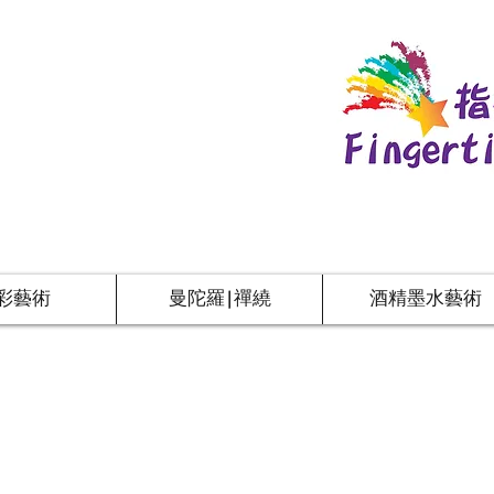
彩藝術
曼陀羅|禪繞
酒精墨水藝術