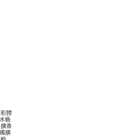
粉彩體
水藝
、擴香
國擴
藝粉