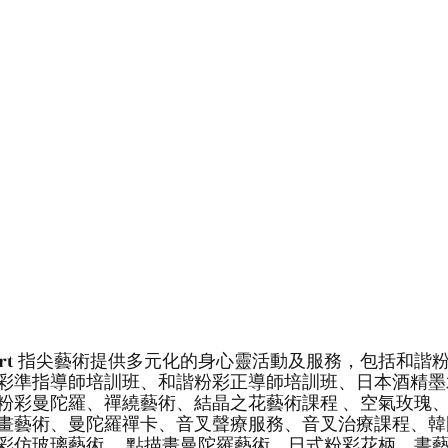
tips art 指尖藝術提供多元化的身心靈活動及服務，包括和諧
彩準指導師培訓班、和諧粉彩正導師培訓班、日本酒精墨
粉彩曼陀羅、禪繞藝術、結晶之花藝術課程 、空氣玫瑰
畫藝術、曼陀羅禪卡、音叉聲療服務、音叉治療課程、韓
彩仿玻璃藝術、 點描畫曼陀羅藝術、日式粉彩花柄、書