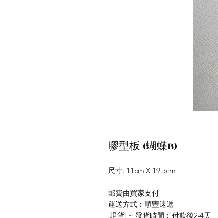
膠型板 (蝴蝶B)
尺寸: 11cm X 19.5cm
郵費由買家支付
運送方式︰順豐速遞
[現貨] ~ 發貨時間︰付款後2-4天