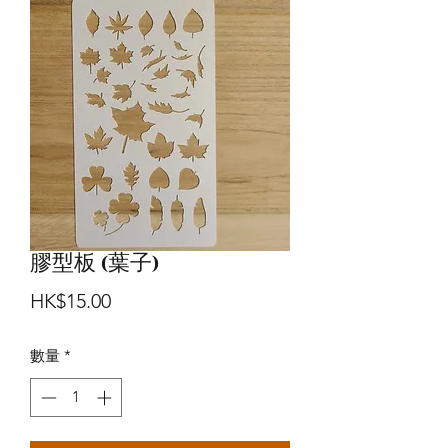
膠型板 (葉子)
價
HK$15.00
格
數量
*