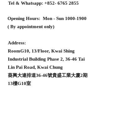
Tel & Whatsapp:
+852- 6765 2855
Opening Hours: Mon - Sun
1000-1900
( By appointment only)
Address:
RoomG10, 13/Floor, Kwai Shing
Industrial Building Phase 2, 36-46 Tai
Lin Pai Road, Kwai Chung
葵興大連排道36-46號貴盛工業大廈2期
13樓G10室