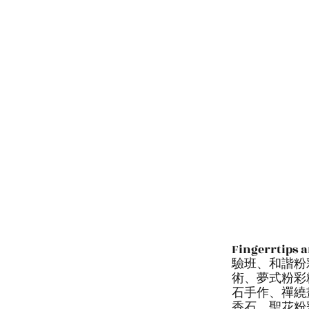
Fingerr
驗班、和諧粉
術、夢式粉彩
石手作、禪繞
香石、聖花粉