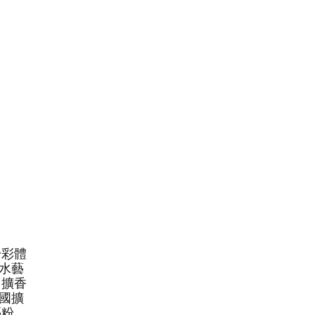
粉彩體
水藝
、擴香
國擴
藝粉