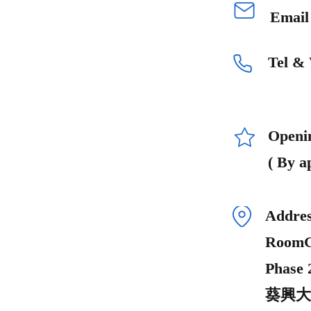
Emai
Tel &
Openi
( By a
Addres
RoomG1
Phase 
葵興大