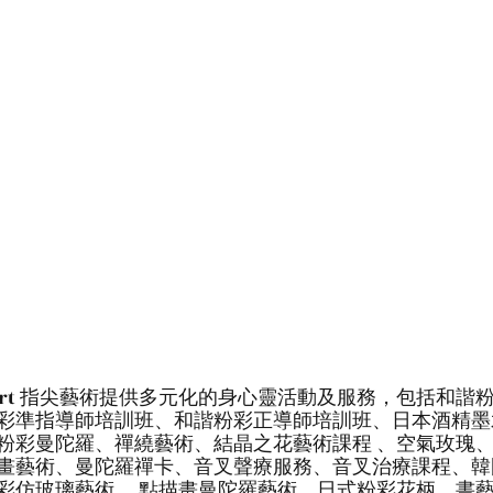
tips art 指尖藝術提供多元化的身心靈活動及服務，包括和諧
彩準指導師培訓班、和諧粉彩正導師培訓班、日本酒精墨
粉彩曼陀羅、禪繞藝術、結晶之花藝術課程 、空氣玫瑰
畫藝術、曼陀羅禪卡、音叉聲療服務、音叉治療課程、韓
彩仿玻璃藝術、 點描畫曼陀羅藝術、日式粉彩花柄、書