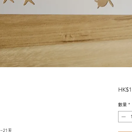
HK$1
數量
*
~21天