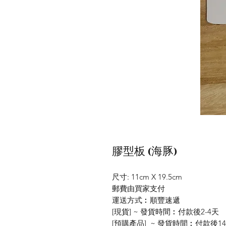
膠型板 (海豚)
尺寸: 11cm X 19.5cm
郵費由買家支付
運送方式︰順豐速遞
[現貨] ~ 發貨時間︰付款後2-4天
[預購產品] ~ 發貨時間︰付款後14