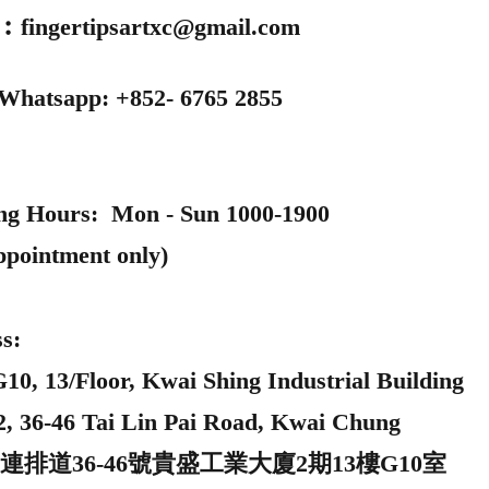
l︰
fingertipsartxc@gmail.com
 Whatsapp: +852- 6765 2855
ng Hours: Mon - Sun 1000-1900
ppointment only)
s:
0, 13/Floor, Kwai Shing Industrial Building
2, 36-46 Tai Lin Pai Road, Kwai Chung
連排道36-46號貴盛工業大廈2期13樓G10室