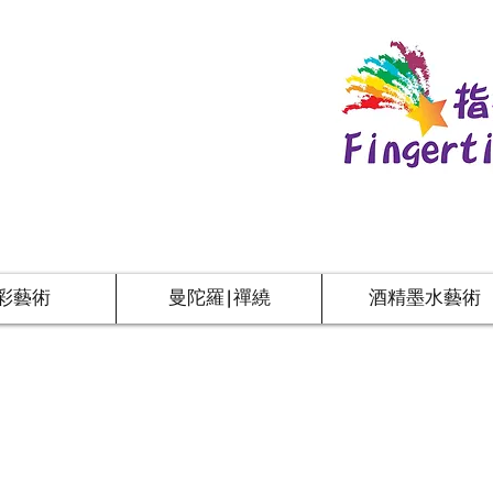
彩藝術
曼陀羅|禪繞
酒精墨水藝術