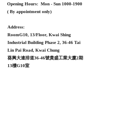
Opening Hours: Mon - Sun
1000-1900
( By appointment only)
Address:
RoomG10, 13/Floor, Kwai Shing
Industrial Building Phase 2, 36-46 Tai
Lin Pai Road, Kwai Chung
葵興大連排道36-46號貴盛工業大廈2期
13樓G10室