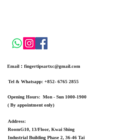
屬於你的節日回憶
Email︰
fingertipsartxc@gmail.com
Tel & Whatsapp:
+852- 6765 2855
Opening Hours: Mon - Sun
1000-1900
( By appointment only)
Address:
RoomG10, 13/Floor, Kwai Shing
Industrial Building Phase 2, 36-46 Tai