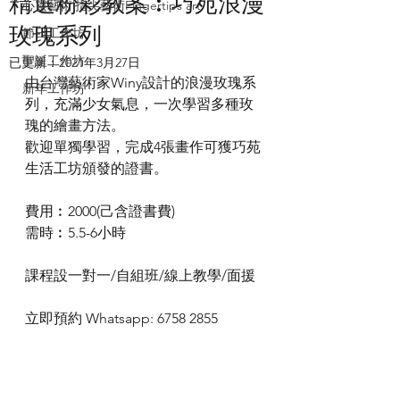
精選粉彩教案︰巧苑浪漫
心靈藝術|指尖藝術Fingertips art
玫瑰系列
節日工作坊
聖誕工作坊
已更新：
2021年3月27日
由台灣藝術家Winy設計的浪漫玫瑰系
新年工作坊
列，充滿少女氣息，一次學習多種玫
瑰的繪畫方法。
歡迎單獨學習，完成4張畫作可獲巧苑
生活工坊頒發的證書。
費用︰2000(己含證書費)
需時︰5.5-6小時
課程設一對一/自組班/線上教學/面援
立即預約 Whatsapp: 6758 2855