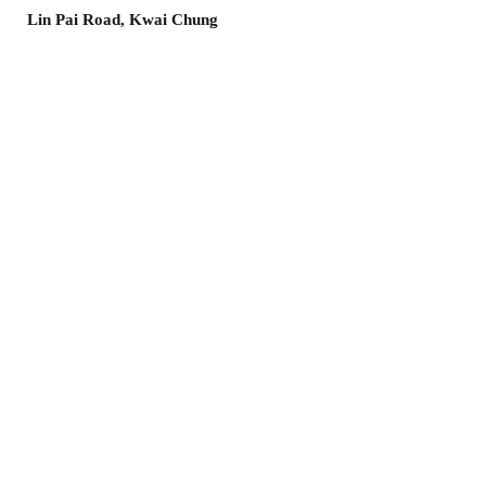
Lin Pai Road, Kwai Chung
葵興大連排道36-46號貴盛工業大廈2期
13樓G10室