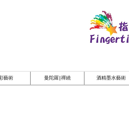
彩藝術
曼陀羅|禪繞
酒精墨水藝術