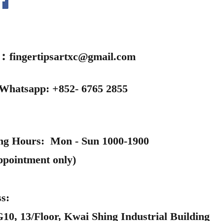
l︰
fingertipsartxc@gmail.com
 Whatsapp: +852- 6765 2855
ng Hours: Mon - Sun 1000-1900
ppointment only)
s:
0, 13/Floor, Kwai Shing Industrial Building