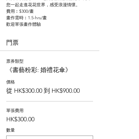
您一起走進花花世界，感受浪漫情懷。
費用︰$300/畫
畫作需時︰1.5-hrs/畫
歡迎單張畫作體驗
門票
票券類型
《書藝粉彩: 婚禮花傘》
價格
從 HK$300.00 到 HK$900.00
單張費用
HK$300.00
數量