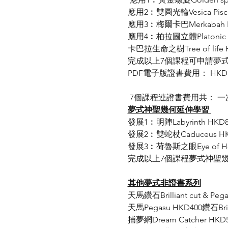
應用2︰雙圓光輪Vesica Pi
應用3︰梅爾卡巴Merkabah
應用4︰柏拉圖立體Platonic 
卡巴拉生命之樹Tree of lif
完成以上7個課程可申請夢
PDF電子版證書費用： HKD1
 7個課程連證書費用共： 一次報
夢式神聖幾何延伸學習 
發展1︰明陣Labyrinth HKD80
發展2︰雙蛇杖Caduceus HKD
發展3︰荷魯斯之眼Eye of Hor
完成以上7個課程夢式神聖
其他夢式非證書系列
天馬鑽石Brilliant cut & Peg
天馬Pegasu HKD400鑽石Brill
捕夢網Dream Catcher HKD