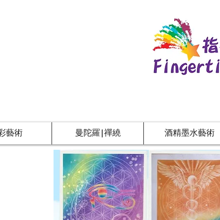
彩藝術
曼陀羅|禪繞
酒精墨水藝術