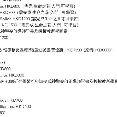
sces HKD800（需完 生命之花 入門 可學習） 
 HKD800（需完成 生命之花 入門   可學習） 
Solids HKD1200 (需完成生命之果才可學習） 
e HKD 1500（需完成 生命之花 入門   可學習） 
式神聖幾何導師證書及授權教所學圖案 
200
導整套課程7張畫連證書費優惠:HKD7900  (原價HKD8000 )
0  
800  
us HKD800  
幾何+3個延伸學習可申請夢式神聖幾何正導師證書及授權教所學
asus HKD700
iant cutHKD400
500