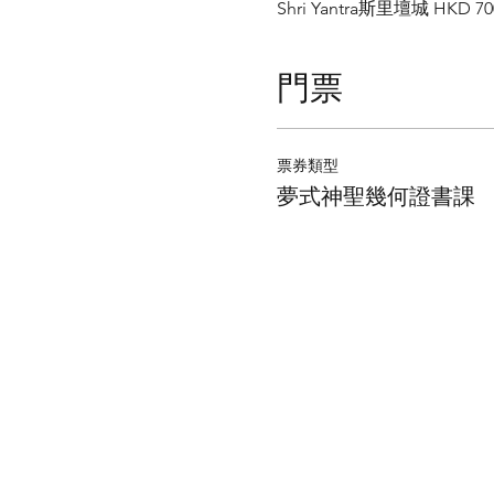
Shri Yantra斯里壇城 HKD 70
門票
票券類型
夢式神聖幾何證書課