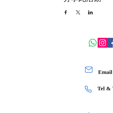
Emai
Tel &