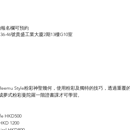
的報名欄可預約
大連排道36-46號貴盛工業大廈2期13樓G10室
eemu Style粉彩神聖幾何，使用粉彩及獨特的技巧，透過重
成夢式粉彩曼陀羅一階證書課才可學習。
e HKD500 
HKD 1200
al HKD800 