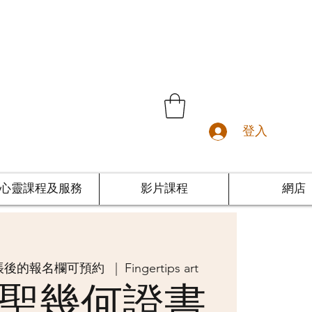
登入
心靈課程及服務
影片課程
網店
結帳後的報名欄可預約
  |  
Fingertips art
聖幾何證書