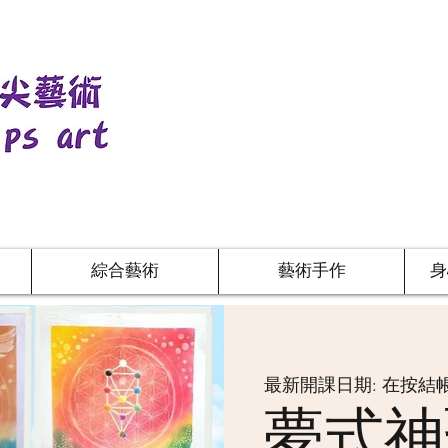
綜合藝術
藝術手作
身
最新開課日期: 在按
夢式神