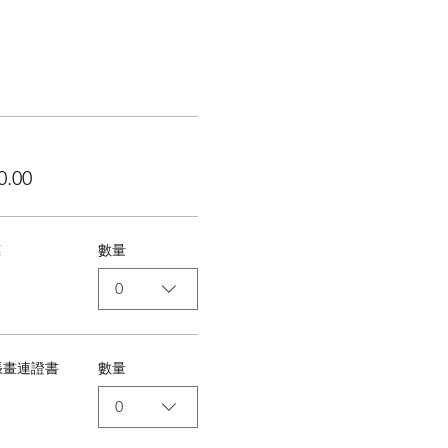
0.00
惠
數量
0
張畫連證書
數量
0