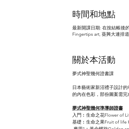
時間和地點
最新開課日期: 在按結帳後
Fingertips art, 葵興
關於本活動
夢式神聖幾何證書課
日本藝術家新沼禮子設計的R
的內在色彩，部份圖案需完
夢式神聖幾何準導師證書
入門︰生命之花Flower of Lif
基礎︰生命之果Fruit of life 
 應用1︰黃金螺旋Golden spir