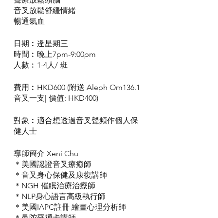
音叉放鬆舒緩情緒
暢通氣血
日期︰逄星期三
時間︰晚上7pm-9:00pm
人數︰1-4人/ 班
費用︰HKD600 (附送 Aleph Om136.1
音叉一支| 價值: HKD400)
對象︰適合想透過音叉聲頻作個人保
健人士
導師簡介 Xeni Chu
＊美國認證音叉療癒師
＊音叉身心保健及康復講師
＊NGH 催眠治療治療師
＊NLP身心語言高級執行師
＊美國IAPC註冊 繪畫心理分析師
＊曼陀羅禪卡講師