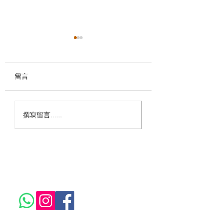
留言
母親節感恩 — 親手製作
【復活節特輯】5
撰寫留言......
獨一無二的藝術珍品
手作工作坊！親手
屬於你的節日回憶