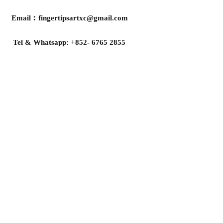
Email︰
fingertipsartxc@gmail.com
Tel & Whatsapp:
+852- 6765 2855
Opening Hours: Mon - Sun
1000-1900
( By appointment only)
Address:
RoomG10, 13/Floor, Kwai Shing
Industrial Building Phase 2, 36-46 Tai
Lin Pai Road, Kwai Chung
葵興大連排道36-46號貴盛工業大廈2期
13樓G10室