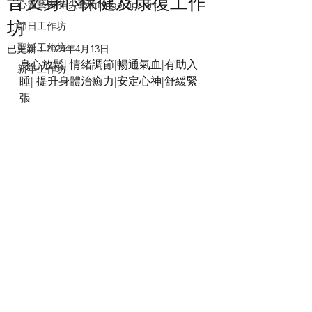
音叉身心保健及康復工作
心靈藝術|指尖藝術Fingertips art
坊
節日工作坊
聖誕工作坊
已更新：
2024年4月13日
身心放鬆| 情緒調節|暢通氣血|有助入
新年工作坊
睡| 提升身體治癒力|安定心神|舒緩緊
張