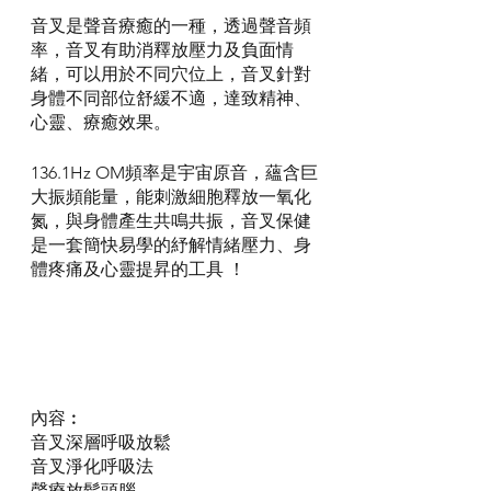
音叉是聲音療癒的一種，透過聲音頻
率，音叉有助消釋放壓力及負面情
緒，可以用於不同穴位上，音叉針對
身體不同部位舒緩不適，達致精神、
心靈、療癒效果。
136.1Hz OM頻率是宇宙原音，蘊含巨
大振頻能量，能刺激細胞釋放一氧化
氮，與身體產生共鳴共振，音叉保健
是一套簡快易學的紓解情緒壓力、身
體疼痛及心靈提昇的工具 ！
內容︰
音叉深層呼吸放鬆
音叉淨化呼吸法
聲療放鬆頭腦